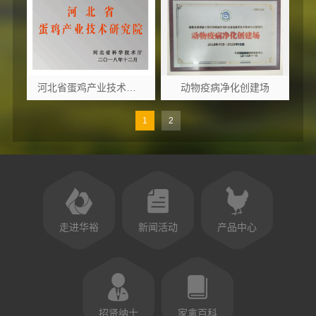
河北省蛋鸡产业技术研究院
动物疫病净化创建场
1
2
走进华裕
新闻活动
产品中心
招贤纳士
家禽百科